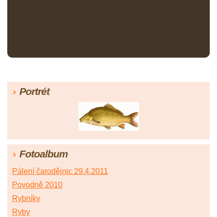
Portrét
Fotoalbum
Pálení čarodějnic 29.4.2011
Povodně 2010
Rybníky
Ryby