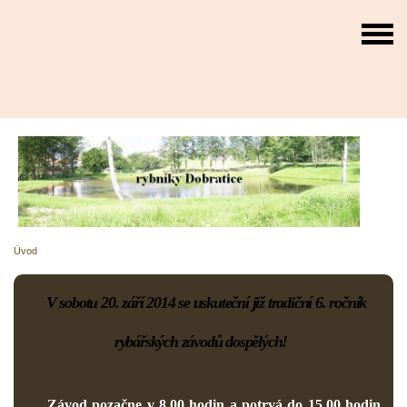
Úvod
V sobotu 20. září 2014 se uskuteční již tradiční 6. ročník
rybářských závodů dospělých!
Závod pozačne v 8.00 hodin a potrvá do 15.00 hodin.